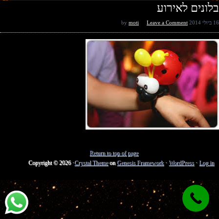
בלונים לאירוע
16 ביולי 2014
by
Leave a Comment
moti
Return to top of page
Copyright © 2026 ·
Crystal Theme
on
Genesis Framework
·
WordPress
·
Log in