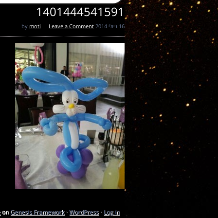
1401444541591
16 ביולי 2014
by
Leave a Comment
moti
e
on
Genesis Framework
·
WordPress
·
Log in