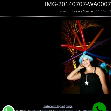
IMG-20140707-WA0007
16 ביולי 2014
by
Leave a Comment
moti
Return to top of page
Copyright © 2026 ·
Crystal Theme
on
Genesis Framework
·
WordPress
·
Log in