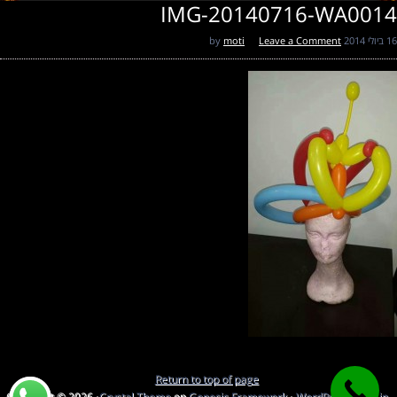
IMG-20140716-WA0014
16 ביולי 2014
by
Leave a Comment
moti
Return to top of page
Copyright © 2026 ·
Crystal Theme
on
Genesis Framework
·
WordPress
·
Log in