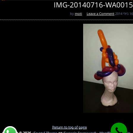
IMG-20140716-WA0015
16 ביולי 2014
by
Leave a Comment
moti
Return to top of page
Copyright © 2026 ·
Crystal Theme
on
Genesis Framework
·
WordPress
·
Log in