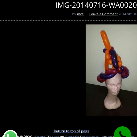
IMG-20140716-WA0020
16 ביולי 2014
by
Leave a Comment
moti
Return to top of page
Copyright © 2026 ·
Crystal Theme
on
Genesis Framework
·
WordPress
·
Log in