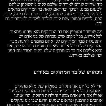
כזה שחייב לגרום לאורחים שלכם לקום מהשולחן שלהם
ולטעום ממנו, לפיכך ובהתאם לזאת בר המתוקים מתאים
לכל אירוע, לבר מצווה, לחתונה, לבת מצווה, לבריתה, לזבת
הבת, לברית וכמובן שגם ליום הולדת לילדים ולמבוגרים גם
יחד.
מה שמיוחד ומאפיין את בר המתוקים הוא שהוא מתאים
לכל אירוע, בכל מקום שיש נוכחות של בני אדם יש
התפעלות מבר המתוקים לכן אתם מוזמנים להינות מבר
המתוקים שלנו בכל אירוע שאתם חוגגים גדול או קטן, אנו
נביא אליכם את בר הממתקים שלנו ונקים ונסדר עם המון
יופי אצלכם באירוע.
נוכחותו של בר המתוקים באירוע
הרי לא כל יום אנו נתקלים בשולחן ענק מלא מתוקים
וממתקים, כל אחד בנינו ירצה לטעום מהמתוקים שלפניו
אפילו אם הוא אדם מבוגר והילדות רחוקה, הרי אנחנו
אוהבים להתפנק ופתאום שמגיע הרגע שבו אנו נתקלים
בבר המתוקים שבאירוע אין אנו מתאפקים ומיד נהנים מבר