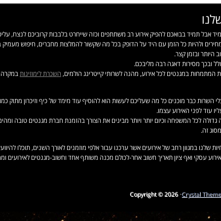
לנו
מיד אבל תמיד בבואכם להפיק אירוע רב משתתפים וכזה שייחרט בלבבות קרוביכם לנצח, עלי
חירים ולהיות כל הזמן עם היד על הדופק בכל מה שקשור להמלצות מחברים, חיפוש מעמיק בא
 היותר ובזמן קצר.
ל ובכך מסירות דאגה רבה מליבכם.
ת המתמחות במגנטים לכל אירוע, מהנה לשרותי קייטרינג הולמים,
השכרת לימוזינות
במקרה ה
י השרות כבר מוכנים כל מה שעליכם לעשות הוא להוסיף עוד מימד של כיף וזיכרון מתוק כמו 
ו עוד לפני האירוע עצמו.
יה גדולה לכל המשפחה וכיום יותר ויותר מבינים את הצורך בהזמנת חברת מגנטים טובה ומה
סוג זה.
 שלנו במגוון רחב של אירועים אשר ערכנו עבור אלפי מוזמנים לאורך השנים, תוכלו להיווע
, אירוע עסקי ואף ציון תאריך חשוב אחר-לכולם מכנה משותף אחד וחשוב-מגנטים לאירועים ו
Copyright © 2026 ·
Crystal Them