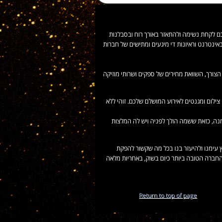
כם לקחת נשימה ולהתאזר באורך רוח ובסבלנות
ינטרנט וראיונות די מיגעים ומתישים של חברות
צורך, השוואת מחירים של ספקים ושרותי מוזיקה
צילום ומגנטים לאירוע המושלם שלכם. זוהי ללא
ימנה, כזאת ששמה הולך לפניה ויש לה המלצות
ץ עימנו ולהיעזר בנו בכל מה שקשור להפקת
מהחברה הטובה ביותר כיום בשוק, באחריות מלאה
Return to top of page