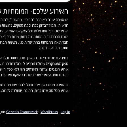
האירוע שלכם- המומחיות ש
יש אמרה ישנה האומרת-"החיפזון מהשטן", ולכן ת
הראויה. תמיד לבדוק כמה וכמה ספקים, להשוות מ
ואנשי שרות כל זאת אלמנת להפיק את האירוע הטוב
ישנם חברות רבות המתמחות במתן שרות מקיף וכול
חברות אלו מתמחות במתן שרות כגון: מציאת חברו
מתקדמים ועוד המון?
במידה ובחרתם מקום, התאריך סגור וחתום וכל בעל
ספק האטרקציה שכולם מחכים לו וכולם מדברים עלי
אירוע מגנטים וצילומי האורחים הוא ללא ספק חוו
רבות ורזומה עשיר לאורך השנים בהפקת אירועים מ
זו הסיבה ממש כאן באתר תוכלו להתרשם מהמומחיות
אירוע מכל סוג שהו:ברית, חתונה, יומולדת לקרוב
e
on
Genesis Framework
·
WordPress
·
Log in