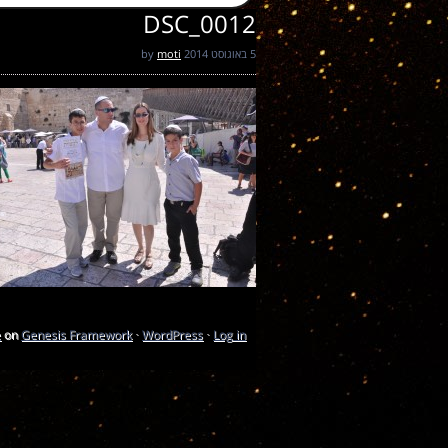
DSC_0012
5 באוגוסט 2014
by
moti
e
on
Genesis Framework
·
WordPress
·
Log in