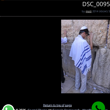
DSC_0095
5 באוגוסט 2014
by
moti
Return to top of page
Copyright © 2026 ·
Crystal Theme
on
Genesis Framework
·
WordPress
·
Log in