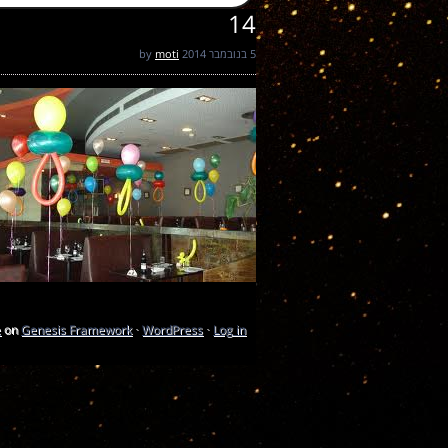
14
5 בנובמבר 2014
by
moti
e
on
Genesis Framework
·
WordPress
·
Log in