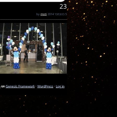
23
5 בנובמבר 2014
by
moti
e
on
Genesis Framework
·
WordPress
·
Log in