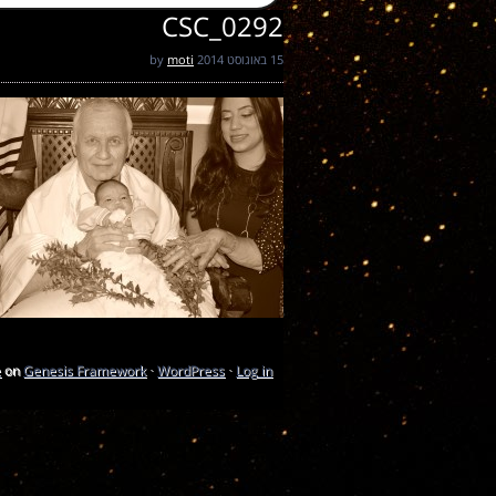
CSC_0292
15 באוגוסט 2014
by
moti
e
on
Genesis Framework
·
WordPress
·
Log in