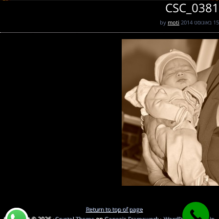
CSC_0381
15 באוגוסט 2014
by
moti
Return to top of page
Copyright © 2026 ·
Crystal Theme
on
Genesis Framework
·
WordPress
·
Log in