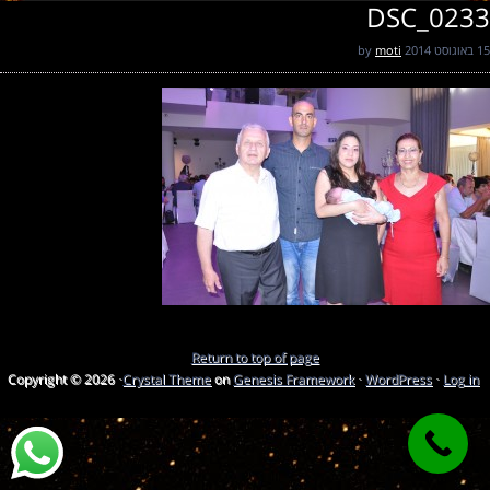
DSC_0233
15 באוגוסט 2014
by
moti
Return to top of page
Copyright © 2026 ·
Crystal Theme
on
Genesis Framework
·
WordPress
·
Log in