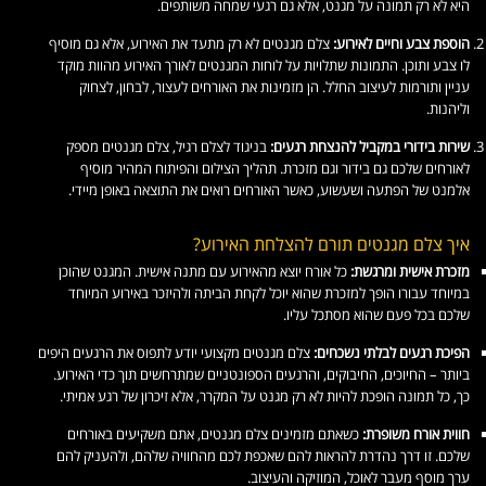
היא לא רק תמונה על מגנט, אלא גם רגעי שמחה משותפים.
הוספת צבע וחיים לאירוע:
צלם מגנטים לא רק מתעד את האירוע, אלא גם מוסיף
לו צבע ותוכן. התמונות שתלויות על לוחות המגנטים לאורך האירוע מהוות מוקד
עניין ותורמות לעיצוב החלל. הן מזמינות את האורחים לעצור, לבחון, לצחוק
וליהנות.
שירות בידורי במקביל להנצחת רגעים:
בניגוד לצלם רגיל, צלם מגנטים מספק
לאורחים שלכם גם בידור וגם מזכרת. תהליך הצילום והפיתוח המהיר מוסיף
אלמנט של הפתעה ושעשוע, כאשר האורחים רואים את התוצאה באופן מיידי.
איך צלם מגנטים תורם להצלחת האירוע?
מזכרת אישית ומרגשת:
כל אורח יוצא מהאירוע עם מתנה אישית. המגנט שהוכן
במיוחד עבורו הופך למזכרת שהוא יוכל לקחת הביתה ולהיזכר באירוע המיוחד
שלכם בכל פעם שהוא מסתכל עליו.
הפיכת רגעים לבלתי נשכחים:
צלם מגנטים מקצועי יודע לתפוס את הרגעים היפים
ביותר – החיוכים, החיבוקים, והרגעים הספונטניים שמתרחשים תוך כדי האירוע.
כך, כל תמונה הופכת להיות לא רק מגנט על המקרר, אלא זיכרון של רגע אמיתי.
חווית אורח משופרת:
כשאתם מזמינים צלם מגנטים, אתם משקיעים באורחים
שלכם. זו דרך נהדרת להראות להם שאכפת לכם מהחוויה שלהם, ולהעניק להם
ערך מוסף מעבר לאוכל, המוזיקה והעיצוב.