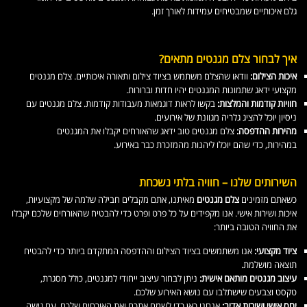
גלם איכותיים שמבטיחים עמידות לאורך זמן.
איך לבחור צלם מגנטים מתאים?
איכות הצילום:
וודאו שהצלם משתמש בציוד צילום ותאורה איכותיים. צלם מגנטים
מקצועי ידאג שתמונות המגנטים יהיו חדות וברורות.
חוויות קודמות והמלצות:
בקשו לראות דוגמאות מעבודות קודמות. צלם מגנטים עם
ניסיון יוכל להציג גלריה מגוונת של אירועים.
מהירות ההדפסה:
צלם מגנטים טוב ידאג שהאורחים יקבלו את המגנטים
במהירות, כדי שהם יוכלו ליהנות מהמזכרת כבר באירוע.
השירותים שלנו – חוויה בלתי נשכחת
כשאתם מזמינים
צלם מגנטים
מאיתנו, אתם מקבלים חבילה שלמה של מקצועיות,
איכות ושירות אישי. אנו מקפידים על כל פרט ופרט כדי להבטיח שהאורחים שלכם יקבלו
את החוויה הטובה ביותר:
ציוד מקצועי:
אנו משתמשים בציוד הצילום וההדפסה המתקדם ביותר כדי להבטיח
תוצאה מושלמת.
עיצוב מגנטים מותאם אישית:
ניתן לבחור עיצוב ייחודי למגנטים, כולל מסגרת,
טקסט וצבעים שישתלבו עם נושא האירוע שלכם.
יחס אישי ושירות אדיב:
אנחנו כאן כדי לשמח אתכם ואת האורחים שלכם, עם גישה