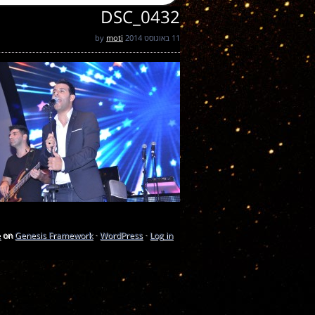
DSC_0432
11 באוגוסט 2014
by
moti
e
on
Genesis Framework
·
WordPress
·
Log in