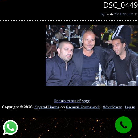
DSC_0449
11 באוגוסט 2014
by
moti
Return to top of page
Copyright © 2026 ·
Crystal Theme
on
Genesis Framework
·
WordPress
·
Log in