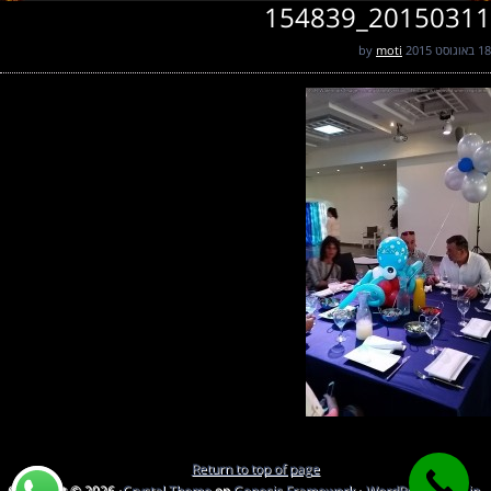
20150311_154839
18 באוגוסט 2015
by
moti
Return to top of page
Copyright © 2026 ·
Crystal Theme
on
Genesis Framework
·
WordPress
·
Log in