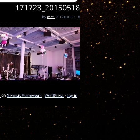
20150518_171723
18 באוגוסט 2015
by
moti
e
on
Genesis Framework
·
WordPress
·
Log in