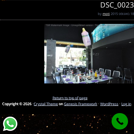
DSC_0023
18 באוגוסט 2015
by
moti
Return to top of page
Copyright © 2026 ·
Crystal Theme
on
Genesis Framework
·
WordPress
·
Log in