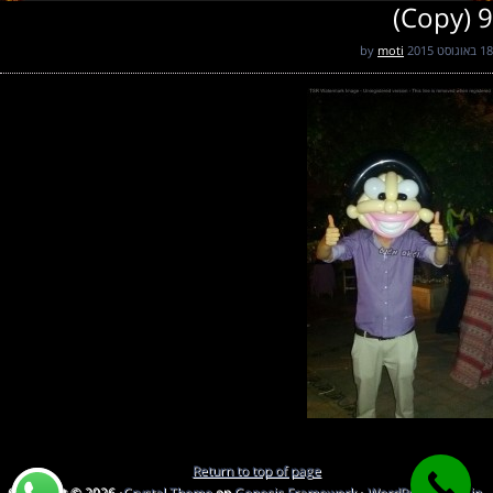
9 (Copy)
18 באוגוסט 2015
by
moti
Return to top of page
Copyright © 2026 ·
Crystal Theme
on
Genesis Framework
·
WordPress
·
Log in