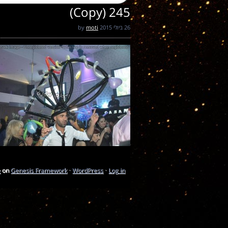
245 (Copy)
26 ביולי 2015
by
moti
e
on
Genesis Framework
·
WordPress
·
Log in