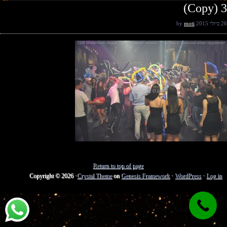
3 (Copy)
26 ביולי 2015
by
moti
Return to top of page
Copyright © 2026 ·
Crystal Theme
on
Genesis Framework
·
WordPress
·
Log in