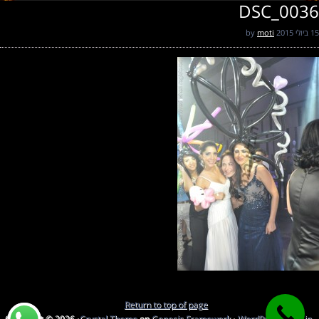
DSC_0036
15 ביולי 2015
by
moti
Return to top of page
Copyright © 2026 ·
Crystal Theme
on
Genesis Framework
·
WordPress
·
Log in