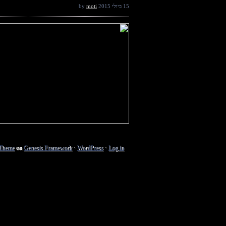
15 ביולי 2015
by
moti
 Theme
on
Genesis Framework
·
WordPress
·
Log in