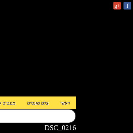
g+
f
ראשי
צלם מגנטים
מגנטים ל
DSC_0216