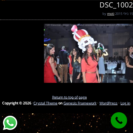
DSC_1002
15 ביולי 2015
by
moti
Return to top of page
Copyright © 2026 ·
Crystal Theme
on
Genesis Framework
·
WordPress
·
Log in